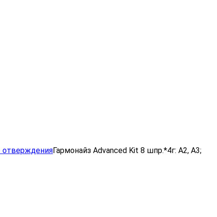
о отверждения
Гармонайз Advanced Kit 8 шпр.*4г: А2, А3;