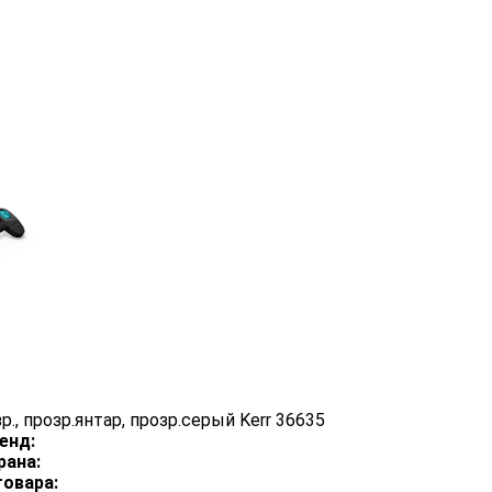
зр., прозр.янтар, прозр.серый Kerr 36635
енд:
рана:
товара: