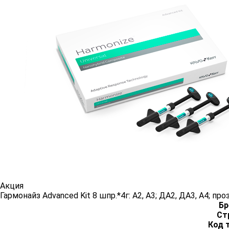
Акция
Гармонайз Advanced Kit 8 шпр.*4г: А2, А3; ДА2, ДА3, А4; про
Бр
Ст
Код 