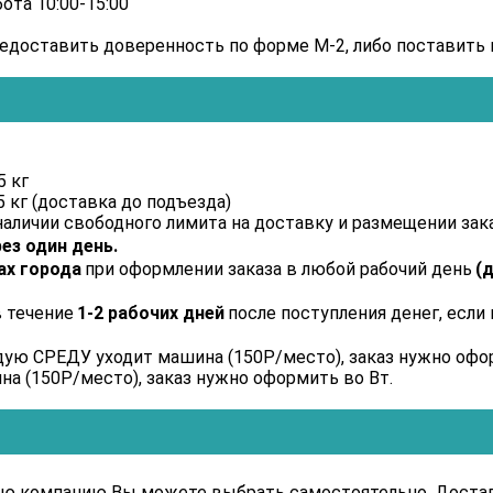
бота 10:00-15:00
едоставить доверенность по форме М-2, либо поставить 
5 кг
5 кг (доставка до подъезда)
наличии свободного лимита на доставку и размещении зак
ез один день.
ах города
при оформлении заказа в любой рабочий день
(
в течение
1-2 рабочих дней
после поступления денег, если
дую СРЕДУ уходит машина (150Р/место), заказ нужно офо
а (150Р/место), заказ нужно оформить во Вт.
ую компанию Вы можете выбрать самостоятельно. Достав