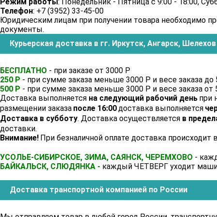
Режим работы
: Понедельник - Пятница с 9:00 - 18:00, Суб
Телефон
: +7 (3952) 33-45-00
Юридическим лицам при получении товара необходимо пр
документы.
Курьерская доставка в гг. Иркутск, Ангарск, Шелехов
БЕСПЛАТНО
- при заказе от 3000 Р
250 Р
- при сумме заказа меньше 3000 Р и весе заказа до 
500 Р
- при сумме заказа меньше 3000 Р и весе заказа от 
Доставка выполняется
на следующий рабочий день
при 
размещении заказа
после 16:00
доставка выполняется
чер
Доставка в субботу
. Доставка осуществляется
в предел
доставки.
Внимание!
При безналичной оплате доставка происходит 
УСОЛЬЕ-СИБИРСКОЕ, ЗИМА, САЯНСК, ЧЕРЕМХОВО
- каж
БАЙКАЛЬСК, СЛЮДЯНКА -
каждый ЧЕТВЕРГ уходит машин
Доставка транспортной компанией по России
Мы отправляем товар в любой город России, транспортн