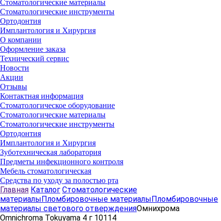
Стоматологические материалы
Стоматологические инструменты
Ортодонтия
Имплантология и Хирургия
О компании
Оформление заказа
Технический сервис
Новости
Акции
Отзывы
Контактная информация
Стоматологическое оборудование
Стоматологические материалы
Стоматологические инструменты
Ортодонтия
Имплантология и Хирургия
Зуботехническая лаборатория
Предметы инфекционного контроля
Мебель стоматологическая
Средства по уходу за полостью рта
Главная
Каталог
Стоматологические
материалы
Пломбировочные материалы
Пломбировочные
материалы светового отверждения
Омнихрома
Omnichroma Tokuyama 4 г 10114