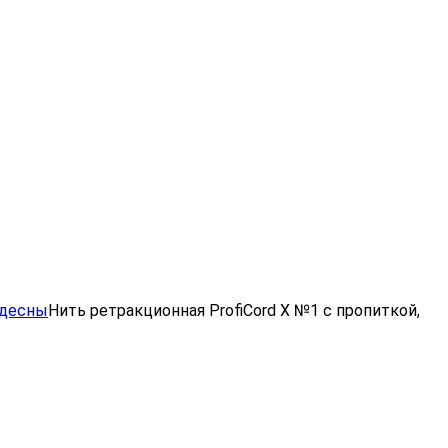
 десны
Нить ретракционная ProfiCord X №1 с пропиткой,